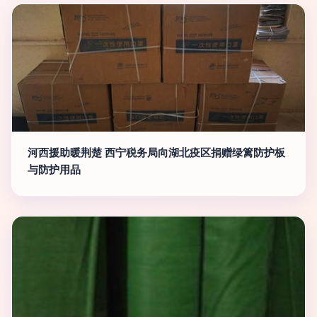
河西援助暖荆楚 西宁税务局向湖北疫区捐赠绿篱防护板
与防护用品